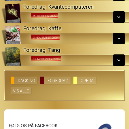
LÆS MERE
Foredrag: Kvantecomputeren
SE ALLE DAGE
Fra 20.10.2026
20. OKTOBER 2026
LÆS MERE
Foredrag: Kaffe
SE ALLE DAGE
Fra 03.11.2026
3. NOVEMBER 2026
LÆS MERE
Foredrag: Tang
SE ALLE DAGE
Fra 17.11.2026
17. NOVEMBER 2026
LÆS MERE
SE ALLE DAGE
DAGKINO
FOREDRAG
OPERA
VIS ALLE
LÆS MERE
FØLG OS PÅ FACEBOOK