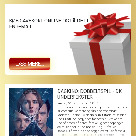
KØB GAVEKORT ONLINE OG FÅ DET I
EN E-MAIL.
LÆS MERE...
DAGKINO: DOBBELTSPIL - DK
UNDERTEKSTER
Fredag 21. august kl. 10:00
Clara lever et tilsyneladende perfekt liv med en
succesfuld karriere og sin charmerende
kæreste, Tobias. Men da hun tilfældigt støder
ind i Katrine, begynder facaden at krakelere.
For på trods af deres forskelligheder opdager
de to kvinder, at de har én ting til fælles:
Tobias. I årevis har de begge været i et forhold
med den samme mand. Claras verden ramler