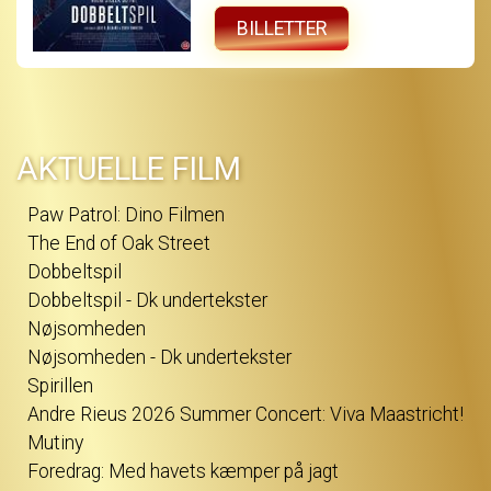
og i jagten på sandheden vikles hun ind i et
uigennemskueligt spil, hvor grænserne
BILLETTER
mellem sandhed og løgn, begær og bedrag
flyder sammen - og hvor det bliver stadig
sværere at afgøre, hvem der egentlig
manipulerer hvem. DOBBELTSPIL er et intenst
thrillerdrama om bedrag, begær og den
isnende erkendelse af, at den person, man
elsker, måske aldrig har været den, man
troede...
AKTUELLE FILM
Paw Patrol: Dino Filmen
The End of Oak Street
Dobbeltspil
Dobbeltspil - Dk undertekster
Nøjsomheden
Nøjsomheden - Dk undertekster
Spirillen
Andre Rieus 2026 Summer Concert: Viva Maastricht!
Mutiny
Foredrag: Med havets kæmper på jagt