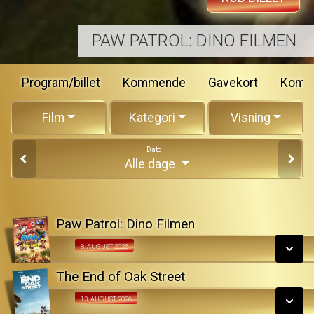
PAW PATROL: DINO FILMEN
Program/billet
Kommende
Gavekort
Konta
Film
Kategori
Visning
Dato
Alle dage
Paw Patrol: Dino Filmen
Fra 08.08.2026
8. AUGUST 2026
The End of Oak Street
SE ALLE DAGE
Fra 13.08.2026
13. AUGUST 2026