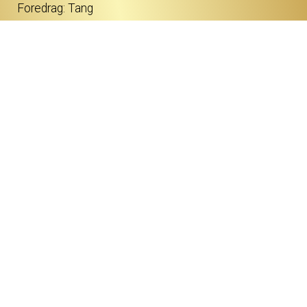
Foredrag: Tang
ØVRIGE
Kommende film
Forsiden
Program/billet
Børnefilmklub 2025 - 2026
Dagkino
Om Kino
Gavekort
Dine billetter
Kontakt