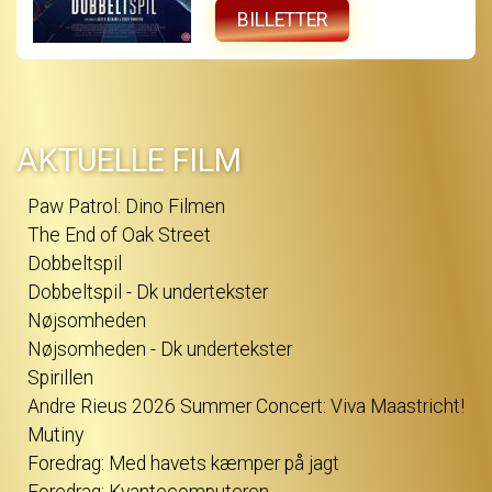
og i jagten på sandheden vikles hun ind i et
uigennemskueligt spil, hvor grænserne
BILLETTER
mellem sandhed og løgn, begær og bedrag
flyder sammen - og hvor det bliver stadig
sværere at afgøre, hvem der egentlig
manipulerer hvem. DOBBELTSPIL er et intenst
thrillerdrama om bedrag, begær og den
isnende erkendelse af, at den person, man
elsker, måske aldrig har været den, man
troede...
AKTUELLE FILM
Paw Patrol: Dino Filmen
The End of Oak Street
Dobbeltspil
Dobbeltspil - Dk undertekster
Nøjsomheden
Nøjsomheden - Dk undertekster
Spirillen
Andre Rieus 2026 Summer Concert: Viva Maastricht!
Mutiny
Foredrag: Med havets kæmper på jagt