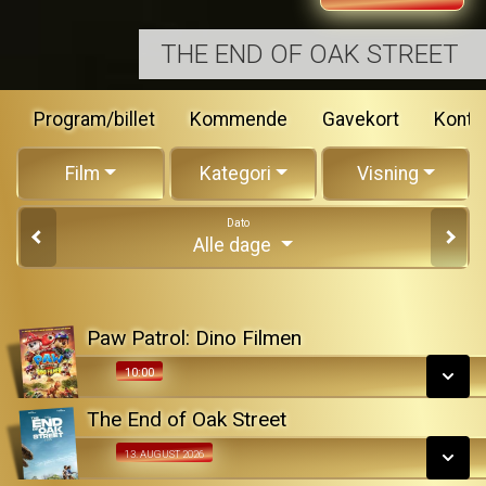
THE END OF OAK STREET
Program/billet
Kommende
Gavekort
Konta
Film
Kategori
Visning
Dato
Alle dage
Paw Patrol: Dino Filmen
10:00
10:00
The End of Oak Street
SE ALLE DAGE
Fra 13.08.2026
13. AUGUST 2026