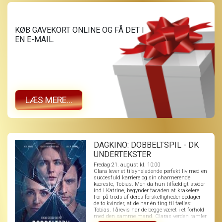
KØB GAVEKORT ONLINE OG FÅ DET I
EN E-MAIL.
LÆS MERE...
DAGKINO: DOBBELTSPIL - DK
UNDERTEKSTER
Fredag 21. august kl. 10:00
Clara lever et tilsyneladende perfekt liv med en
succesfuld karriere og sin charmerende
kæreste, Tobias. Men da hun tilfældigt støder
ind i Katrine, begynder facaden at krakelere.
For på trods af deres forskelligheder opdager
de to kvinder, at de har én ting til fælles:
Tobias. I årevis har de begge været i et forhold
med den samme mand. Claras verden ramler