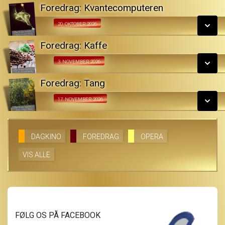
LÆS MERE
Foredrag: Kvantecomputeren
SE ALLE DAGE
Fra 20.10.2026
20. OKTOBER 2026
LÆS MERE
Foredrag: Kaffe
SE ALLE DAGE
Fra 03.11.2026
3. NOVEMBER 2026
LÆS MERE
Foredrag: Tang
SE ALLE DAGE
Fra 17.11.2026
17. NOVEMBER 2026
LÆS MERE
SE ALLE DAGE
DAGKINO
FOREDRAG
OPERA
VIS ALLE
LÆS MERE
FØLG OS PÅ FACEBOOK