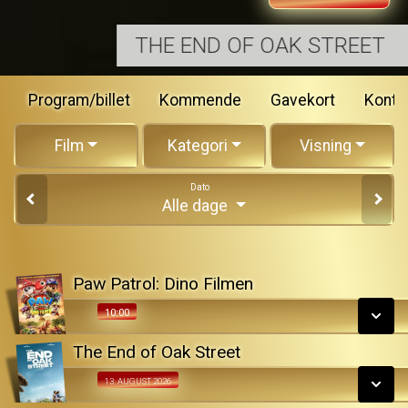
THE END OF OAK STREET
Program/billet
Kommende
Gavekort
Konta
Film
Kategori
Visning
Dato
Alle dage
Paw Patrol: Dino Filmen
10:00
10:00
The End of Oak Street
SE ALLE DAGE
Fra 13.08.2026
13. AUGUST 2026