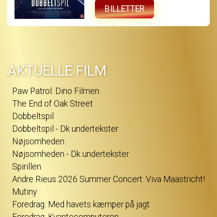
og i jagten på sandheden vikles hun ind i et
uigennemskueligt spil, hvor grænserne
BILLETTER
mellem sandhed og løgn, begær og bedrag
flyder sammen - og hvor det bliver stadig
sværere at afgøre, hvem der egentlig
manipulerer hvem. DOBBELTSPIL er et intenst
thrillerdrama om bedrag, begær og den
isnende erkendelse af, at den person, man
elsker, måske aldrig har været den, man
troede...
AKTUELLE FILM
Paw Patrol: Dino Filmen
The End of Oak Street
Dobbeltspil
Dobbeltspil - Dk undertekster
Nøjsomheden
Nøjsomheden - Dk undertekster
Spirillen
Andre Rieus 2026 Summer Concert: Viva Maastricht!
Mutiny
Foredrag: Med havets kæmper på jagt