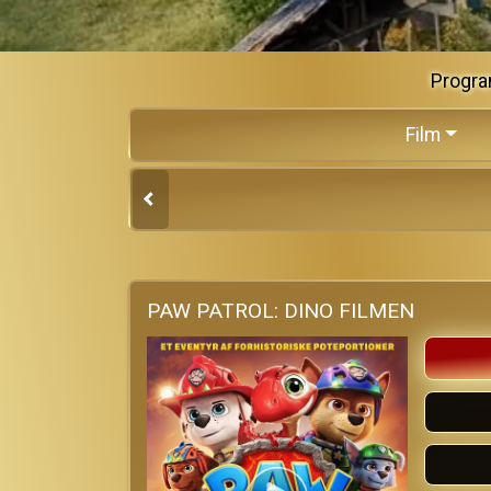
Progra
Film
PAW PATROL: DINO FILMEN