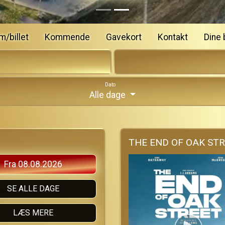
m/billet
Kommende
Gavekort
Kontakt
Dine b
Dato
Alle dage
THE END OF OAK ST
Fra 08.08.2026
SE ALLE DAGE
LÆS MERE