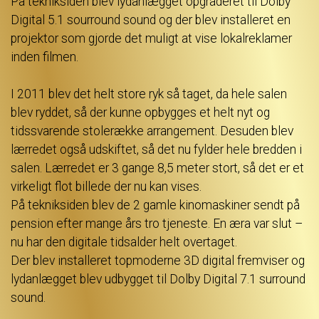
På tekniksiden blev lydanlægget opgraderet til Dolby
Digital 5.1 sourround sound og der blev installeret en
projektor som gjorde det muligt at vise lokalreklamer
inden filmen.
I 2011 blev det helt store ryk så taget, da hele salen
blev ryddet, så der kunne opbygges et helt nyt og
tidssvarende stolerække arrangement. Desuden blev
lærredet også udskiftet, så det nu fylder hele bredden i
salen. Lærredet er 3 gange 8,5 meter stort, så det er et
virkeligt flot billede der nu kan vises.
På tekniksiden blev de 2 gamle kinomaskiner sendt på
pension efter mange års tro tjeneste. En æra var slut –
nu har den digitale tidsalder helt overtaget.
Der blev installeret topmoderne 3D digital fremviser og
lydanlægget blev udbygget til Dolby Digital 7.1 surround
sound.