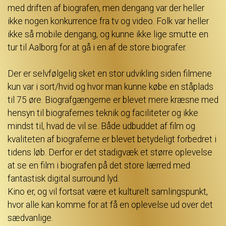
med driften af biografen, men dengang var der heller
ikke nogen konkurrence fra tv og video. Folk var heller
ikke så mobile dengang, og kunne ikke lige smutte en
tur til Aalborg for at gå i en af de store biografer.
Der er selvfølgelig sket en stor udvikling siden filmene
kun var i sort/hvid og hvor man kunne købe en ståplads
til 75 øre. Biografgængerne er blevet mere kræsne med
hensyn til biografernes teknik og faciliteter og ikke
mindst til, hvad de vil se. Både udbuddet af film og
kvaliteten af biograferne er blevet betydeligt forbedret i
tidens løb. Derfor er det stadigvæk et større oplevelse
at se en film i biografen på det store lærred med
fantastisk digital surround lyd.
Kino er, og vil fortsat være et kulturelt samlingspunkt,
hvor alle kan komme for at få en oplevelse ud over det
sædvanlige.