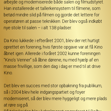
arbejde og moderniserede både salen og filmudstyret.
Han installerede et tallerkensystem til filmene, som
betød mindre slid på filmen og gjorde det lettere for
operatøren at passe teknikken. Der blev også indkøbt
nye stole til salen – i alt 138 pladser.
Da Kino lukkede i efteråret 2001, blev der ret hurtigt
oprettet en forening, hvis første opgave var at få Kino
åbnet igen. Allerede i foråret 2002 kunne foreningen
“Kino’s Venner” så åbne dørene, nu med hjælp af en
masse frivillige, som den dag i dag er med til at drive
Kino.
Det blev en succes med stor opbakning fra publikum,
så i 2004 blev hele indgangspartiet og foyer
moderniseret, så der blev mere hyggeligt og mere plads
at røre sig på.