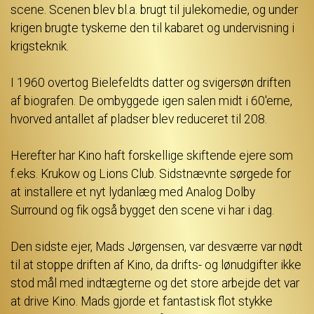
scene. Scenen blev bl.a. brugt til julekomedie, og under
krigen brugte tyskerne den til kabaret og undervisning i
krigsteknik.
I 1960 overtog Bielefeldts datter og svigersøn driften
af biografen. De ombyggede igen salen midt i 60'erne,
hvorved antallet af pladser blev reduceret til 208.
Herefter har Kino haft forskellige skiftende ejere som
f.eks. Krukow og Lions Club. Sidstnævnte sørgede for
at installere et nyt lydanlæg med Analog Dolby
Surround og fik også bygget den scene vi har i dag.
Den sidste ejer, Mads Jørgensen, var desværre var nødt
til at stoppe driften af Kino, da drifts- og lønudgifter ikke
stod mål med indtægterne og det store arbejde det var
at drive Kino. Mads gjorde et fantastisk flot stykke