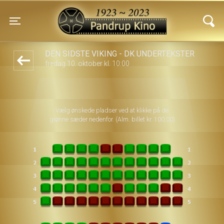
Pandrup Kino
front03-cc 091332
Toggle navigation
DEN SIDSTE VIKING - DK UNDERTEKSTER
fredag 10. oktober kl. 10:00
Vælg ønskede pladser ved at klikke på de
grønne sæder nedenfor. (Alm. billet kr. 100,00)