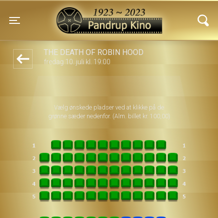
Pandrup Kino
front03-cc 085912
Toggle navigation
THE DEATH OF ROBIN HOOD
fredag 10. juli kl. 19:00
Vælg ønskede pladser ved at klikke på de
grønne sæder nedenfor. (Alm. billet kr. 100,00)