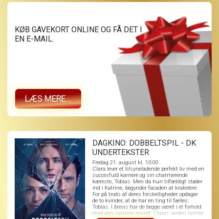
KØB GAVEKORT ONLINE OG FÅ DET I
EN E-MAIL.
LÆS MERE...
DAGKINO: DOBBELTSPIL - DK
UNDERTEKSTER
Fredag 21. august kl. 10:00
Clara lever et tilsyneladende perfekt liv med en
succesfuld karriere og sin charmerende
kæreste, Tobias. Men da hun tilfældigt støder
ind i Katrine, begynder facaden at krakelere.
For på trods af deres forskelligheder opdager
de to kvinder, at de har én ting til fælles:
Tobias. I årevis har de begge været i et forhold
med den samme mand. Claras verden ramler