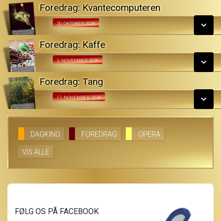
LÆS MERE
Foredrag: Kvantecomputeren
SE ALLE DAGE
Fra 20.10.2026
20. OKTOBER 2026
LÆS MERE
Foredrag: Kaffe
SE ALLE DAGE
Fra 03.11.2026
3. NOVEMBER 2026
LÆS MERE
Foredrag: Tang
SE ALLE DAGE
Fra 17.11.2026
17. NOVEMBER 2026
LÆS MERE
SE ALLE DAGE
DAGKINO
FOREDRAG
OPERA
VIS ALLE
LÆS MERE
FØLG OS PÅ FACEBOOK