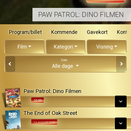
PAW PATROL: DINO FILMEN
Program/billet
Kommende
Gavekort
Konta
Film
Kategori
Visning
Dato
Alle dage
Paw Patrol: Dino Filmen
10:00
10:00
The End of Oak Street
SE ALLE DAGE
Fra 13.08.2026
13. AUGUST 2026