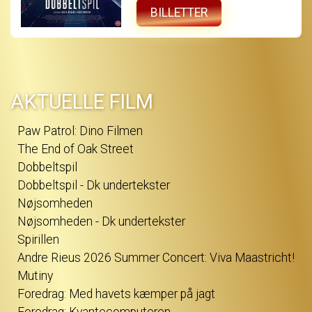
og i jagten på sandheden vikles hun ind i et
uigennemskueligt spil, hvor grænserne
BILLETTER
mellem sandhed og løgn, begær og bedrag
flyder sammen - og hvor det bliver stadig
sværere at afgøre, hvem der egentlig
manipulerer hvem. DOBBELTSPIL er et intenst
thrillerdrama om bedrag, begær og den
isnende erkendelse af, at den person, man
elsker, måske aldrig har været den, man
troede...
AKTUELLE FILM
Paw Patrol: Dino Filmen
The End of Oak Street
Dobbeltspil
Dobbeltspil - Dk undertekster
Nøjsomheden
Nøjsomheden - Dk undertekster
Spirillen
Andre Rieus 2026 Summer Concert: Viva Maastricht!
Mutiny
Foredrag: Med havets kæmper på jagt