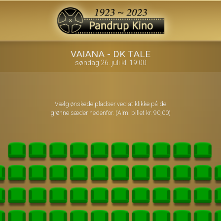
1step-front02 033324
VAIANA - DK TALE
søndag 26. juli kl. 19:00
Vælg ønskede pladser ved at klikke på de
grønne sæder nedenfor. (Alm. billet kr. 90,00)