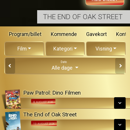
THE END OF OAK STREET
Program/billet
Kommende
Gavekort
Konta
Film
Kategori
Visning
Dato
Alle dage
Paw Patrol: Dino Filmen
Fra 08.08.2026
8. AUGUST 2026
The End of Oak Street
SE ALLE DAGE
Fra 13.08.2026
13. AUGUST 2026