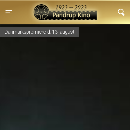
Pandrup Kino
Toggle navigation
Danmarkspremiere d. 13. august