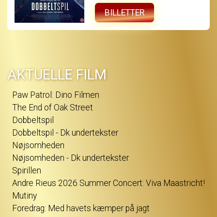
og i jagten på sandheden vikles hun ind i et
uigennemskueligt spil, hvor grænserne
BILLETTER
mellem sandhed og løgn, begær og bedrag
flyder sammen - og hvor det bliver stadig
sværere at afgøre, hvem der egentlig
manipulerer hvem. DOBBELTSPIL er et intenst
thrillerdrama om bedrag, begær og den
isnende erkendelse af, at den person, man
elsker, måske aldrig har været den, man
troede...
AKTUELLE FILM
Paw Patrol: Dino Filmen
The End of Oak Street
Dobbeltspil
Dobbeltspil - Dk undertekster
Nøjsomheden
Nøjsomheden - Dk undertekster
Spirillen
Andre Rieus 2026 Summer Concert: Viva Maastricht!
Mutiny
Foredrag: Med havets kæmper på jagt