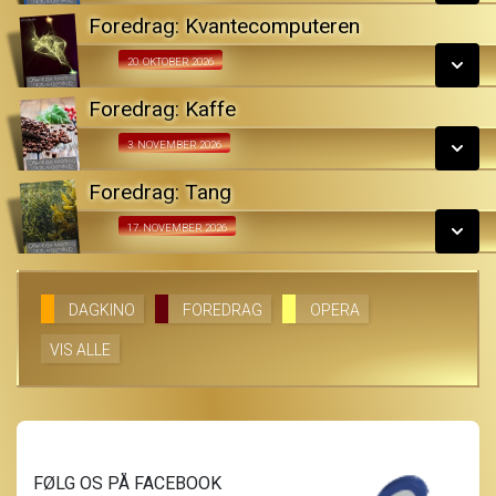
LÆS MERE
Foredrag: Kvantecomputeren
SE ALLE DAGE
Fra 20.10.2026
20. OKTOBER 2026
LÆS MERE
Foredrag: Kaffe
SE ALLE DAGE
Fra 03.11.2026
3. NOVEMBER 2026
LÆS MERE
Foredrag: Tang
SE ALLE DAGE
Fra 17.11.2026
17. NOVEMBER 2026
LÆS MERE
SE ALLE DAGE
DAGKINO
FOREDRAG
OPERA
VIS ALLE
LÆS MERE
FØLG OS PÅ FACEBOOK