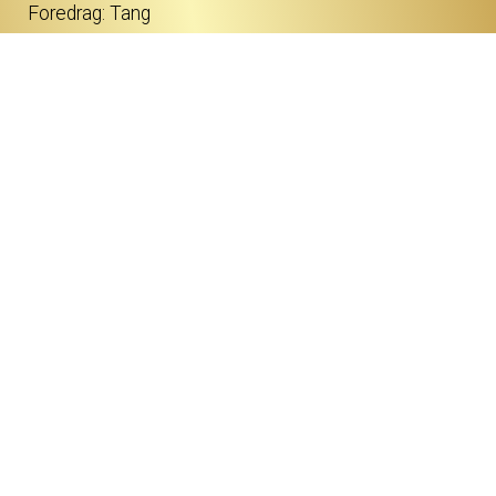
Foredrag: Tang
ØVRIGE
Kommende film
Forsiden
Program/billet
Børnefilmklub 2025 - 2026
Dagkino
Om Kino
Gavekort
Dine billetter
Kontakt