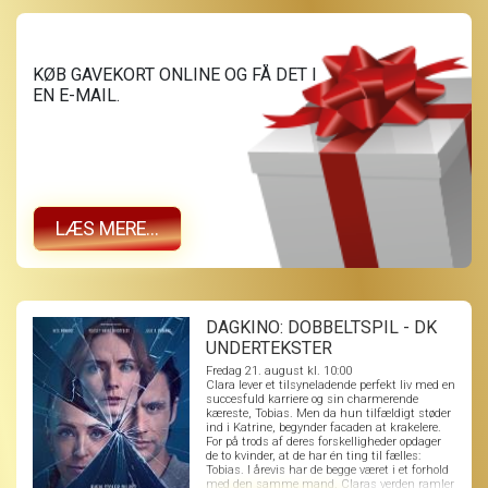
KØB GAVEKORT ONLINE OG FÅ DET I
EN E-MAIL.
LÆS MERE...
DAGKINO: DOBBELTSPIL - DK
UNDERTEKSTER
Fredag 21. august kl. 10:00
Clara lever et tilsyneladende perfekt liv med en
succesfuld karriere og sin charmerende
kæreste, Tobias. Men da hun tilfældigt støder
ind i Katrine, begynder facaden at krakelere.
For på trods af deres forskelligheder opdager
de to kvinder, at de har én ting til fælles:
Tobias. I årevis har de begge været i et forhold
med den samme mand. Claras verden ramler