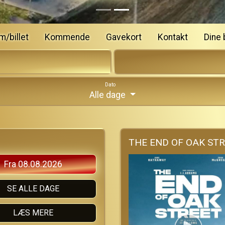
m/billet
Kommende
Gavekort
Kontakt
Dine b
Dato
Alle dage
THE END OF OAK ST
Fra 08.08.2026
SE ALLE DAGE
LÆS MERE