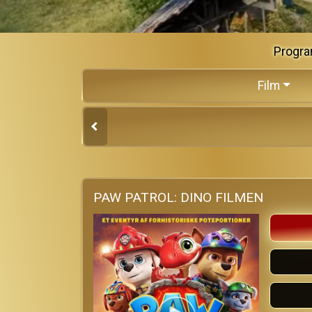
Progra
Film
PAW PATROL: DINO FILMEN